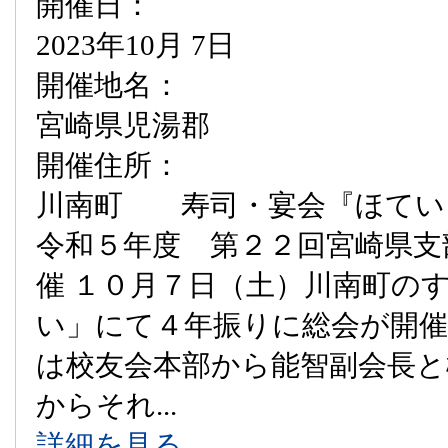
開催日：
2023年10月 7日
開催地名：
宮崎県児湯郡
開催住所：
川南町 寿司・宴会『ほてい
令和５年度 第２２回宮崎県支
催 １０月７日（土）川南町の
い」にて４年振りに総会が開
は校友会本部から能智副会長と
からそれ...
詳細を見る